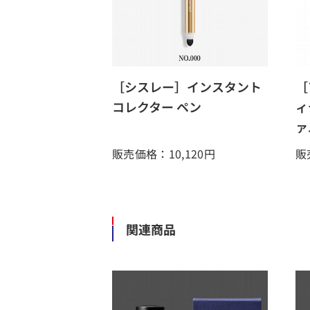
［シスレー］インスタント
［
コレクター ペン
ィ
ァ
販売価格：10,120
円
販
関連商品