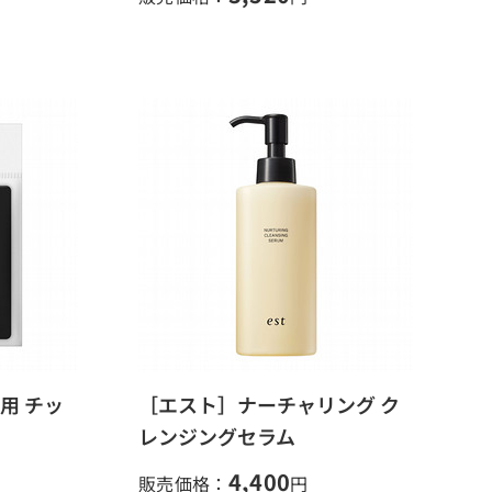
用 チッ
［エスト］ナーチャリング ク
レンジングセラム
4,400
販売価格：
円