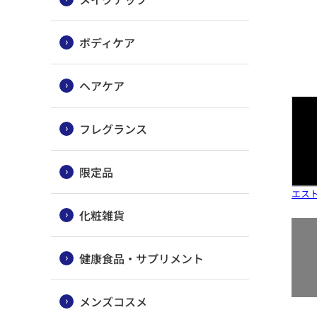
ボディケア
ヘアケア
フレグランス
限定品
エス
化粧雑貨
健康食品・サプリメント
メンズコスメ