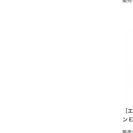
販売
［エ
ン 
販売