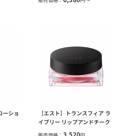
販売価格：
円～
ローショ
［エスト］トランスフィア ラ
イブリー リップアンドチーク
3,520
販売価格：
円