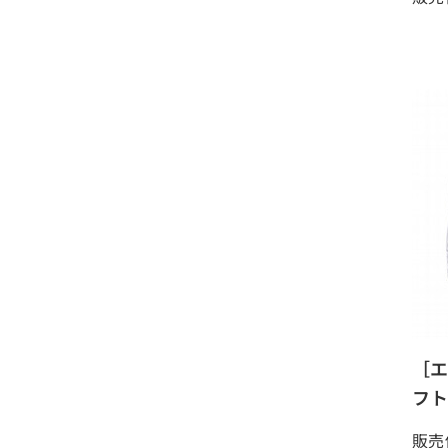
［エ
フト
販売