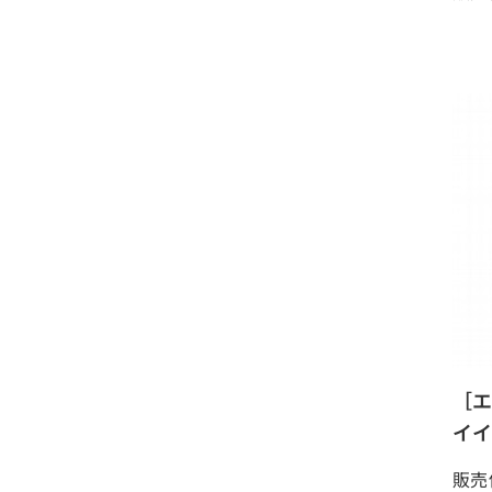
［エ
イイ
販売