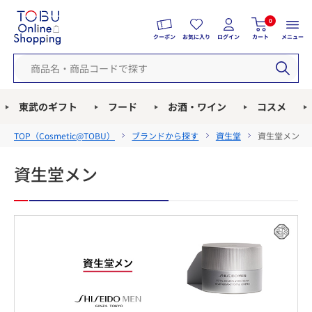
0
クーポン
お気に入り
ログイン
カート
メニュー
東武のギフト
フード
お酒・ワイン
コスメ
TOP（
Cosmetic@TOBU
）
ブランドから探す
資生堂
資生堂メン
資生堂メン