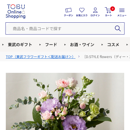
0
クーポン
お気に入り
ログイン
カート
メニュー
東武のギフト
フード
お酒・ワイン
コスメ
TOP（
東武フラワーギフト＜配送お届け＞
）
［D.STYLE flowers