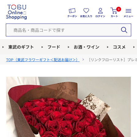
0
クーポン
お気に入り
ログイン
カート
メニュー
東武のギフト
フード
お酒・ワイン
コスメ
TOP（
東武フラワーギフト＜配送お届け＞
）
［リンクフローリスト］プレミ