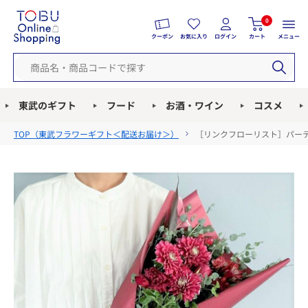
0
クーポン
お気に入り
ログイン
カート
メニュー
東武のギフト
フード
お酒・ワイン
コスメ
TOP（
東武フラワーギフト＜配送お届け＞
）
［リンクフローリスト］パーテ