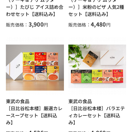
ー）］たびじ アイス詰め合
ー）］米粉のピザ 人気2種
わせセット【送料込み】
セット【送料込み】
3,900
4,480
販売価格：
円
販売価格：
円
東武の食品
東武の食品
［日比谷松本楼］厳選カレ
［日比谷松本楼］バラエテ
ースープセット【送料込
ィカレーセット【送料込
み】
み】