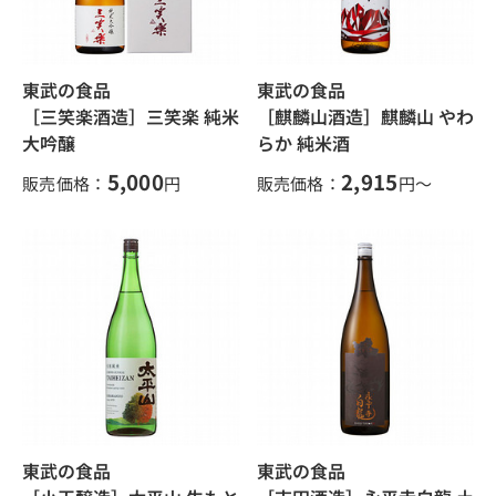
東武の食品
東武の食品
［三笑楽酒造］三笑楽 純米
［麒麟山酒造］麒麟山 やわ
大吟醸
らか 純米酒
5,000
2,915
販売価格：
円
販売価格：
円～
東武の食品
東武の食品