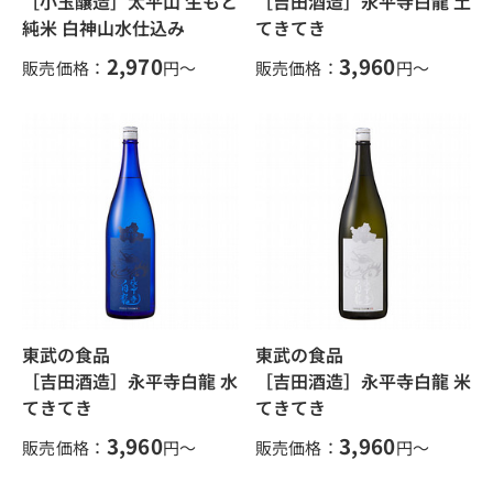
［小玉醸造］太平山 生もと
［吉田酒造］永平寺白龍 土
純米 白神山水仕込み
てきてき
2,970
3,960
販売価格：
円～
販売価格：
円～
東武の食品
東武の食品
［吉田酒造］永平寺白龍 水
［吉田酒造］永平寺白龍 米
てきてき
てきてき
3,960
3,960
販売価格：
円～
販売価格：
円～