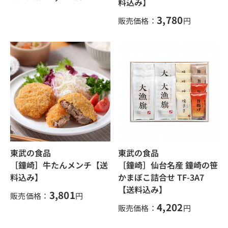
料込み】
3,780
販売価格：
円
東武の食品
東武の食品
［鐘崎］牛たんメンチ【送
［鐘崎］仙台名産 鐘崎の笹
料込み】
かまぼこ詰合せ TF-3A7
【送料込み】
3,801
販売価格：
円
4,202
販売価格：
円