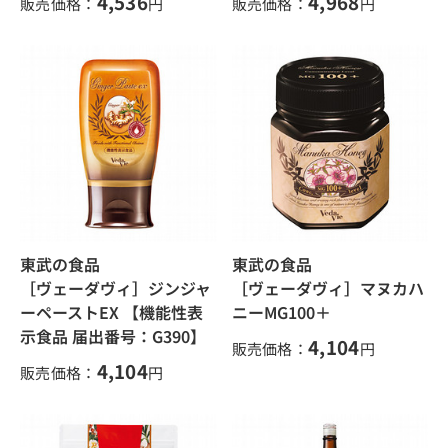
4,536
4,968
販売価格：
円
販売価格：
円
東武の食品
東武の食品
［ヴェーダヴィ］ジンジャ
［ヴェーダヴィ］マヌカハ
ーペーストEX 【機能性表
ニーMG100＋
示食品 届出番号：G390】
4,104
販売価格：
円
4,104
販売価格：
円