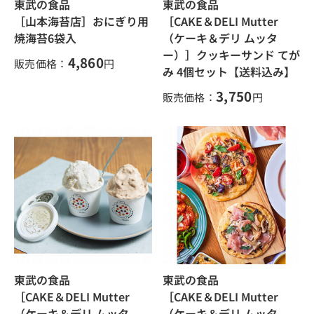
東武の食品
東武の食品
［山本海苔店］おにぎり用
［CAKE＆DELI Mutter
焼海苔6袋入
（ケーキ＆デリ ムッタ
ー）］クッキーサンド てが
4,860
販売価格：
円
み 4個セット【送料込み】
3,750
販売価格：
円
東武の食品
東武の食品
［CAKE＆DELI Mutter
［CAKE＆DELI Mutter
（ケーキ＆デリ ムッタ
（ケーキ＆デリ ムッタ