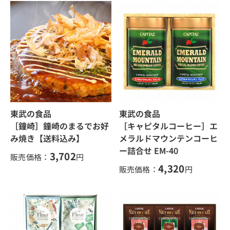
東武の食品
東武の食品
［鐘崎］鐘崎のまるでお好
［キャピタルコーヒー］エ
み焼き【送料込み】
メラルドマウンテンコーヒ
ー詰合せ EM-40
3,702
販売価格：
円
4,320
販売価格：
円