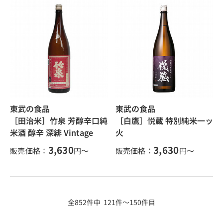
東武の食品
東武の食品
［田治米］竹泉 芳醇辛口純
［白鷹］悦蔵 特別純米一ッ
米酒 醇辛 深緋 Vintage
火
3,630
3,630
販売価格：
円～
販売価格：
円～
全852件中 121件～150件目