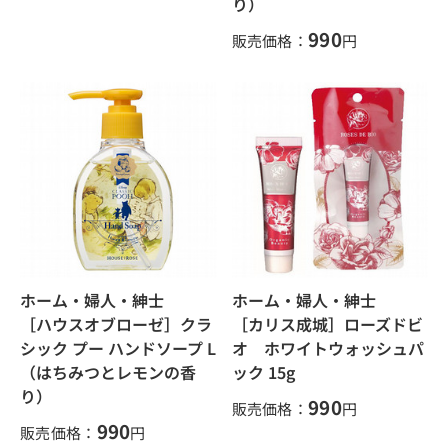
り）
990
販売価格：
円
ホーム・婦人・紳士
ホーム・婦人・紳士
［ハウスオブローゼ］クラ
［カリス成城］ローズドビ
シック プー ハンドソープ L
オ ホワイトウォッシュパ
（はちみつとレモンの香
ック 15g
り）
990
販売価格：
円
990
販売価格：
円