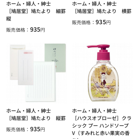
ホーム・婦人・紳士
ホーム・婦人・紳士
［鳩居堂］鳩たより 細罫
［鳩居堂］鳩たより 横罫
縦
935
販売価格：
円
935
販売価格：
円
ホーム・婦人・紳士
ホーム・婦人・紳士
［鳩居堂］鳩たより 縦罫
［ハウスオブローゼ］クラ
シック プー ハンドソープ
935
販売価格：
円
V（すみれと赤い果実の香