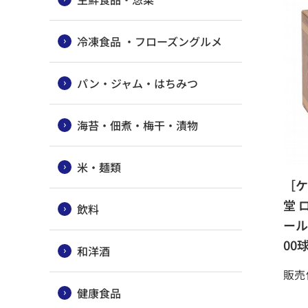
冷凍食品 ・フローズングルメ
パン・ジャム・はちみつ
海苔・佃煮・梅干・漬物
米・麺類
［ケ
堂 
飲料
ール
00
和洋酒
販売
健康食品