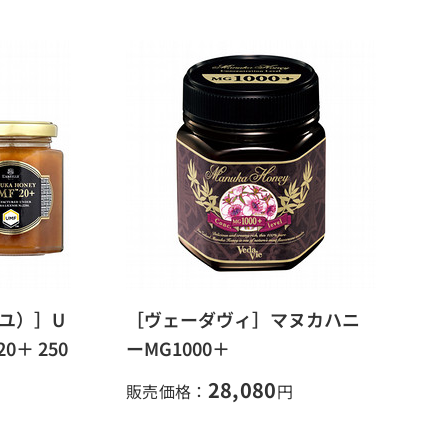
イユ）］U
［ヴェーダヴィ］マヌカハニ
0＋ 250
ーMG1000＋
28,080
販売価格：
円