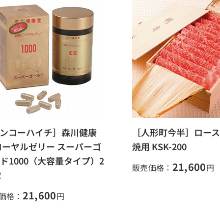
ンコーハイチ］森川健康
［人形町今半］ロー
ローヤルゼリー スーパーゴ
焼用 KSK-200
ド1000（大容量タイプ）2
21,600
販売価格：
円
球
21,600
価格：
円