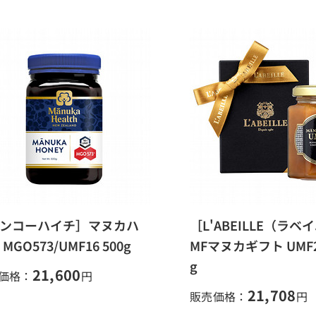
ンコーハイチ］マヌカハ
［L'ABEILLE（ラベ
MGO573/UMF16 500g
MFマヌカギフト UMF2
g
21,600
価格：
円
21,708
販売価格：
円