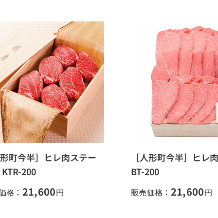
形町今半］ヒレ肉ステー
［人形町今半］ヒレ肉
KTR-200
BT-200
21,600
21,600
価格：
円
販売価格：
円