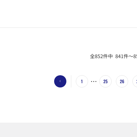
全852件中 841件～8
1
25
26