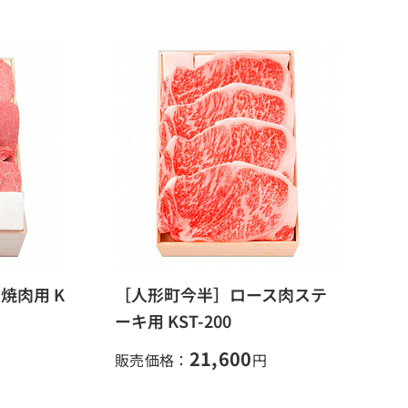
焼肉用 K
［人形町今半］ロース肉ステ
ーキ用 KST-200
21,600
販売価格：
円