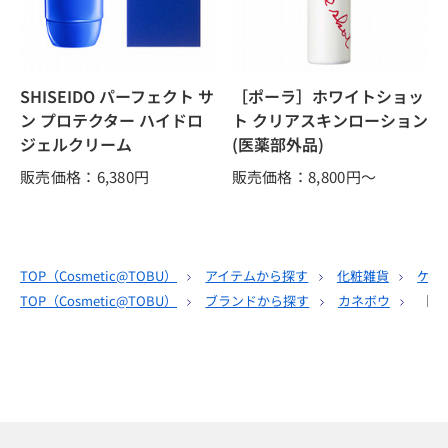
SHISEIDO パーフェクト サ
［ポーラ］ホワイトショッ
ン プロテクター ハイドロ
ト クリアスキンローション
ジェルクリーム
(医薬部外品)
販売価格：6,380
円
販売価格：8,800
円～
TOP（
Cosmetic@TOBU
）
アイテムから探す
化粧雑貨
ケー
TOP（
Cosmetic@TOBU
）
ブランドから探す
カネボウ
［カ