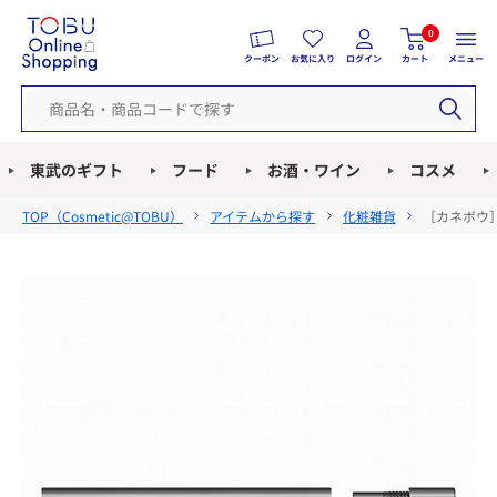
0
クーポン
お気に入り
ログイン
カート
メニュー
東武のギフト
フード
お酒・ワイン
コスメ
TOP（
Cosmetic@TOBU
）
アイテムから探す
化粧雑貨
［カネボウ