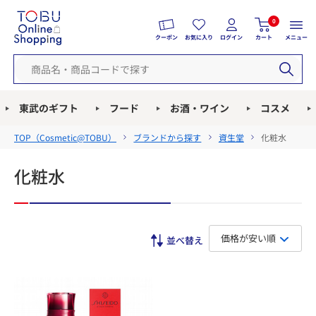
0
クーポン
お気に入り
ログイン
カート
メニュー
東武のギフト
フード
お酒・ワイン
コスメ
TOP（
Cosmetic@TOBU
）
ブランドから探す
資生堂
化粧水
化粧水
価格が安い順