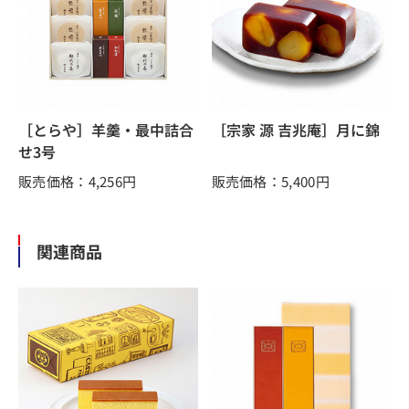
［とらや］羊羹・最中詰合
［宗家 源 吉兆庵］月に錦
せ3号
販売価格：4,256
円
販売価格：5,400
円
関連商品