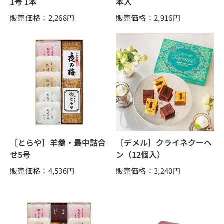
1号 1本
本入
販売価格：2,268
円
販売価格：2,916
円
［とらや］羊羹・最中詰合
［デメル］クライネクーヘ
せ5号
ン（12個入）
販売価格：4,536
円
販売価格：3,240
円