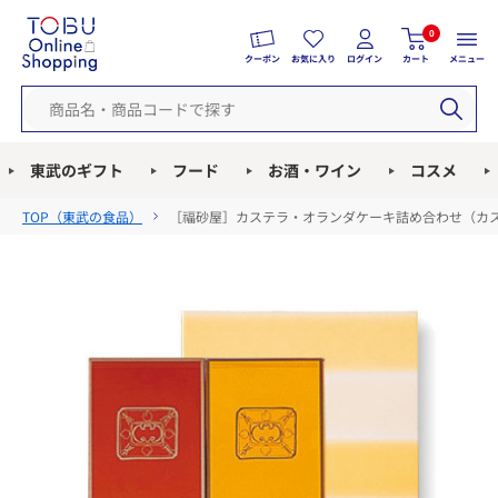
0
クーポン
お気に入り
ログイン
カート
メニュー
東武のギフト
フード
お酒・ワイン
コスメ
TOP（
東武の食品
）
［福砂屋］カステラ・オランダケーキ詰め合わせ（カス