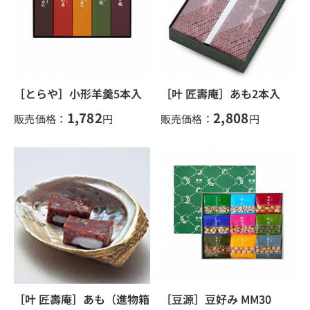
［とらや］小形羊羹5本入
［叶 匠壽庵］あも2本入
1,782
2,808
販売価格：
円
販売価格：
円
［叶 匠壽庵］あも（進物箱
［豆源］豆好み MM30