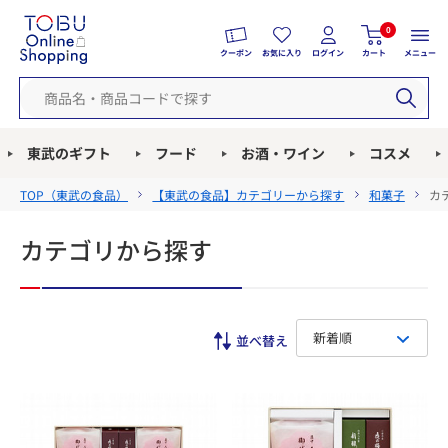
0
クーポン
お気に入り
ログイン
カート
メニュー
東武のギフト
フード
お酒・ワイン
コスメ
TOP（
東武の食品
）
【東武の食品】カテゴリーから探す
和菓子
カ
カテゴリから探す
新着順