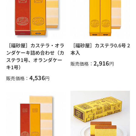
［福砂屋］カステラ・オラ
［福砂屋］カステラ0.6号 2
ンダケーキ詰め合わせ（カ
本入
ステラ1号、オランダケー
2,916
販売価格：
円
キ1号）
4,536
販売価格：
円