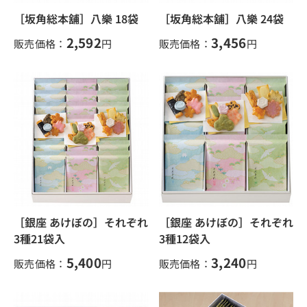
［坂角総本舖］八樂 18袋
［坂角総本舖］八樂 24袋
2,592
3,456
販売価格：
円
販売価格：
円
［銀座 あけぼの］それぞれ
［銀座 あけぼの］それぞれ
3種21袋入
3種12袋入
5,400
3,240
販売価格：
円
販売価格：
円