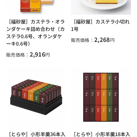
［福砂屋］カステラ・オラ
［福砂屋］カステラ小切れ
ンダケーキ詰め合わせ（カ
1号
ステラ0.6号、オランダケ
2,268
販売価格：
円
ーキ0.6号）
2,916
販売価格：
円
［とらや］小形羊羹36本入
［とらや］小形羊羹18本入