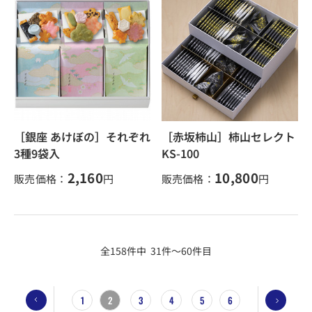
［銀座 あけぼの］それぞれ
［赤坂柿山］柿山セレクト
3種9袋入
KS-100
2,160
10,800
販売価格：
円
販売価格：
円
全158件中 31件～60件目
1
2
3
4
5
6