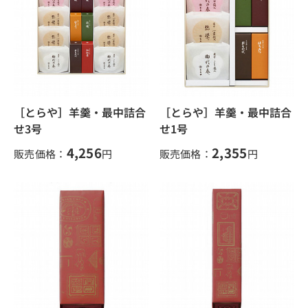
［とらや］羊羹・最中詰合
［とらや］羊羹・最中詰合
せ3号
せ1号
4,256
2,355
販売価格：
円
販売価格：
円