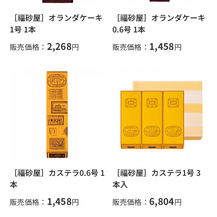
［福砂屋］オランダケーキ
［福砂屋］オランダケーキ
1号 1本
0.6号 1本
2,268
1,458
販売価格：
円
販売価格：
円
［福砂屋］カステラ0.6号 1
［福砂屋］カステラ1号 3
本
本入
1,458
6,804
販売価格：
円
販売価格：
円