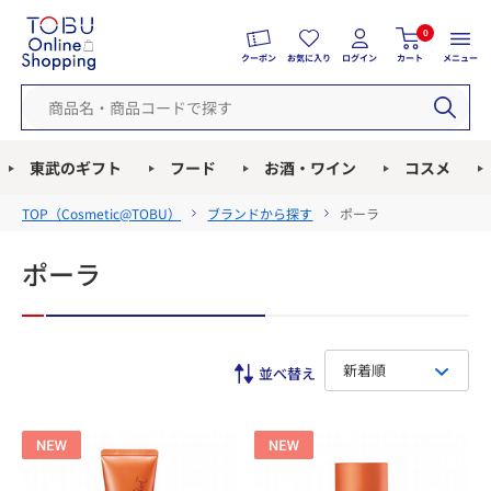
0
クーポン
お気に入り
ログイン
カート
メニュー
東武のギフト
フード
お酒・ワイン
コスメ
TOP（
Cosmetic@TOBU
）
ブランドから探す
ポーラ
ポーラ
新着順