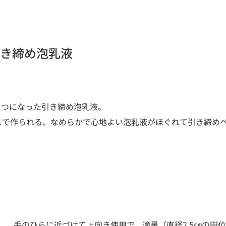
引き締め泡乳液
ひとつになった引き締め泡乳液。
スで作られる、なめらかで心地よい泡乳液がほぐれて引き締め
）、手のひらに近づけて上向き使用で、適量（直径2.5㎝の円