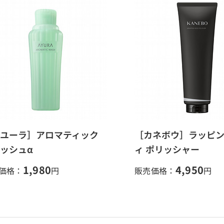
ユーラ］アロマティック
［カネボウ］ラッピン
ッシュα
ィ ポリッシャー
1,980
4,950
価格：
円
販売価格：
円