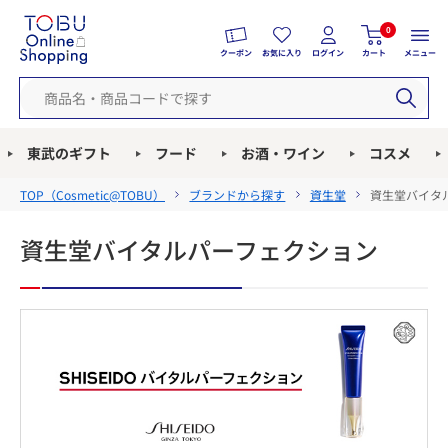
0
クーポン
お気に入り
ログイン
カート
メニュー
東武のギフト
フード
お酒・ワイン
コスメ
TOP（
Cosmetic@TOBU
）
ブランドから探す
資生堂
資生堂バイタ
資生堂バイタルパーフェクション