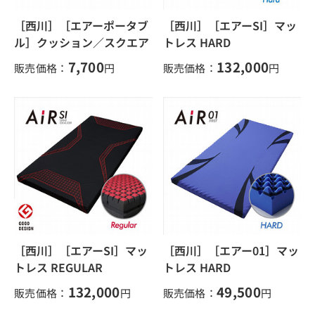
［西川］［エアーポータブ
［西川］［エアーSI］マッ
ル］クッション／スクエア
トレス HARD
7,700
132,000
販売価格：
円
販売価格：
円
［西川］［エアーSI］マッ
［西川］［エアー01］マッ
トレス REGULAR
トレス HARD
132,000
49,500
販売価格：
円
販売価格：
円