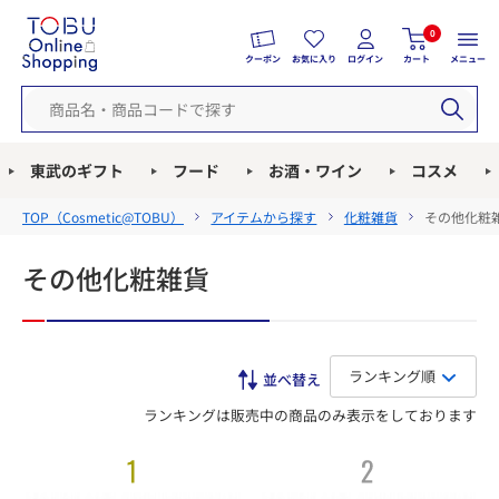
0
クーポン
お気に入り
ログイン
カート
メニュー
東武のギフト
フード
お酒・ワイン
コスメ
TOP（
Cosmetic@TOBU
）
アイテムから探す
化粧雑貨
その他化粧
その他化粧雑貨
ランキング順
ランキングは販売中の商品のみ表示をしております