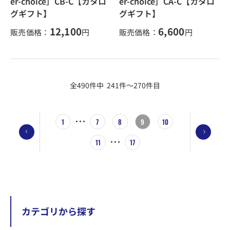
er-choice］CB-C【カタロ
er-choice］CA-C【カタロ
グギフト】
グギフト】
12,100
6,600
販売価格：
円
販売価格：
円
全490件中 241件～270件目
1
7
8
9
10
11
17
カテゴリから探す