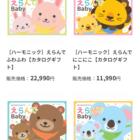
［ハーモニック］えらんで
［ハーモニック］えらんで
ふわふわ【カタログギフ
にこにこ【カタログギフ
ト】
ト】
22,990
11,990
販売価格：
円
販売価格：
円