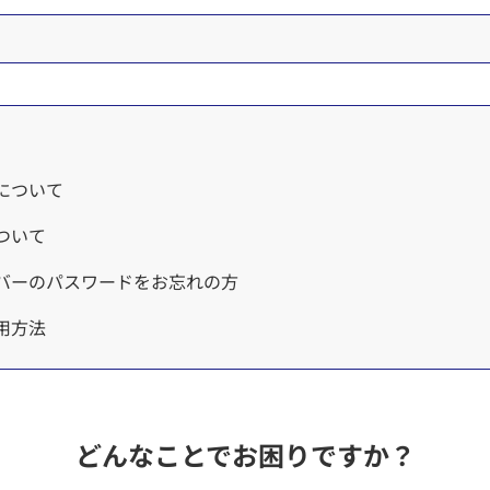
について
ついて
バーのパスワードをお忘れの方
用方法
T（トブポ）
はできますか？
どんなことでお困りですか？
ド情報のご登録について