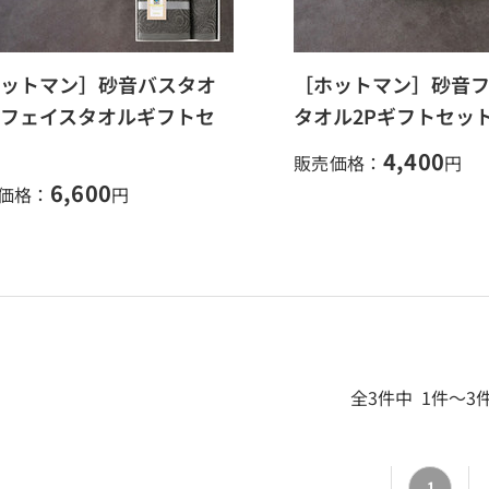
ットマン］砂音バスタオ
［ホットマン］砂音
フェイスタオルギフトセ
タオル2Pギフトセッ
4,400
販売価格：
円
6,600
価格：
円
全3件中 1件～3
1