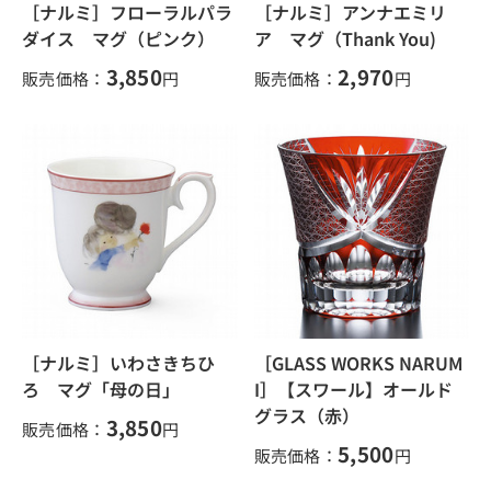
［ナルミ］フローラルパラ
［ナルミ］アンナエミリ
ダイス マグ（ピンク）
ア マグ（Thank You)
3,850
2,970
販売価格：
円
販売価格：
円
［ナルミ］いわさきちひ
［GLASS WORKS NARUM
ろ マグ「母の日」
I］【スワール】オールド
グラス（赤）
3,850
販売価格：
円
5,500
販売価格：
円