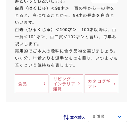
寿といってお祝いします。
白寿（はくじゅ）＜99才＞
百の字から一の字を
とると、白になることから、99才の長寿を白寿と
いいます。
百寿（ひゃくじゅ）＜100才＞
100才以降は、百
一賀＜101才＞、百二賀＜102才＞と言い、毎年お
祝いします。
実用的でご本人の趣味に合う品物を選びましょう。
いく分、年齢よりも派手なものを贈り、いつまでも
若くという気持ちを表します。
リビング・
カタログギ
食品
インテリア
フト
雑貨
新着順