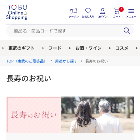
0
クーポン
お気に入り
ログイン
カート
メニュー
東武のギフト
フード
お酒・ワイン
コスメ
TOP（
東武のご贈答品
）
用途から探す
長寿のお祝い
長寿のお祝い