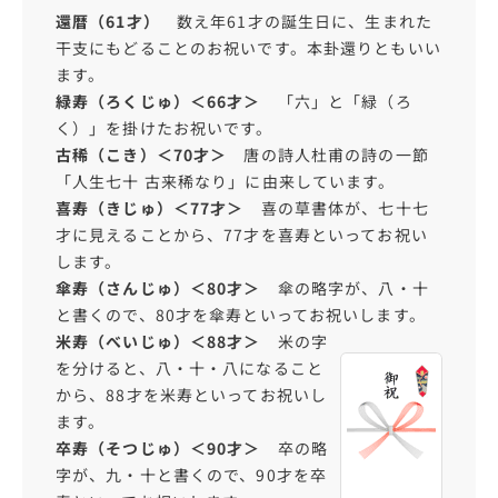
還暦（61才）
数え年61才の誕生日に、生まれた
干支にもどることのお祝いです。本卦還りともいい
ます。
緑寿（ろくじゅ）＜66才＞
「六」と「緑（ろ
く）」を掛けたお祝いです。
古稀（こき）＜70才＞
唐の詩人杜甫の詩の一節
「人生七十 古来稀なり」に由来しています。
喜寿（きじゅ）＜77才＞
喜の草書体が、七十七
才に見えることから、77才を喜寿といってお祝い
します。
傘寿（さんじゅ）＜80才＞
傘の略字が、八・十
と書くので、80才を傘寿といってお祝いします。
米寿（べいじゅ）＜88才＞
米の字
を分けると、八・十・八になること
から、88才を米寿といってお祝いし
ます。
卒寿（そつじゅ）＜90才＞
卒の略
字が、九・十と書くので、90才を卒