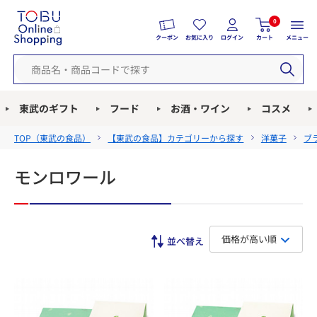
0
クーポン
お気に入り
ログイン
カート
メニュー
東武のギフト
フード
お酒・ワイン
コスメ
TOP（
東武の食品
）
【東武の食品】カテゴリーから探す
洋菓子
ブ
モンロワール
価格が高い順