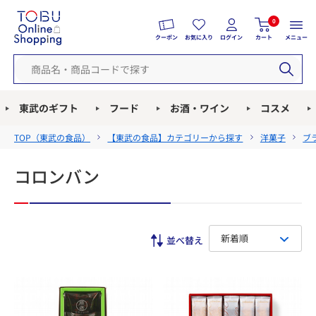
0
クーポン
お気に入り
ログイン
カート
メニュー
東武のギフト
フード
お酒・ワイン
コスメ
TOP（
東武の食品
）
【東武の食品】カテゴリーから探す
洋菓子
ブ
コロンバン
新着順