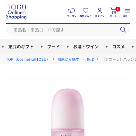
0
クーポン
お気に入り
ログイン
カート
メニュー
東武のギフト
フード
お酒・ワイン
コスメ
TOP（
Cosmetic@TOBU
）
効果から探す
保湿
［アユーラ］バランシ