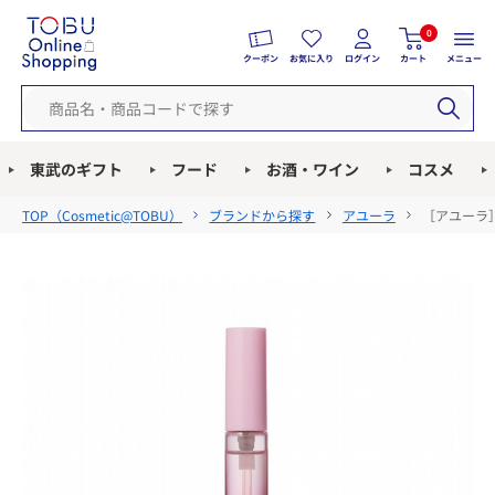
0
クーポン
お気に入り
ログイン
カート
メニュー
東武のギフト
フード
お酒・ワイン
コスメ
TOP（
Cosmetic@TOBU
）
ブランドから探す
アユーラ
［アユーラ