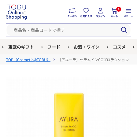
0
クーポン
お気に入り
ログイン
カート
メニュー
東武のギフト
フード
お酒・ワイン
コスメ
TOP（
Cosmetic@TOBU
）
［アユーラ］セラムインCCプロテクション