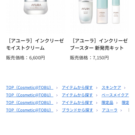
［アユーラ］インクリーゼ
［アユーラ］インクリーゼ
モイストクリーム
ブースター 新発売キット
販売価格：6,600
円
販売価格：7,150
円
TOP（
Cosmetic@TOBU
）
アイテムから探す
スキンケア
サ
TOP（
Cosmetic@TOBU
）
アイテムから探す
ベースメイクアッ
TOP（
Cosmetic@TOBU
）
アイテムから探す
限定品
限定商
TOP（
Cosmetic@TOBU
）
ブランドから探す
アユーラ
［ア