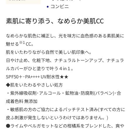
コンビニ
素肌に寄り添う、なめらか美肌CC
なめらかな肌色に補正し、光を味方に血色感のある素肌美に
※1
魅せる
CC。
肌をいたわりながら自然で美しい肌印象へ。
日やけ止め、化粧下地、ナチュラルトーンアップ、ナチュラ
ルカバーがひと塗りで叶う４in１。
SPF50＋･PA++++ UV耐水性★★
◆肌をいたわるやさしい処方
・紫外線吸収剤･アルコール・鉱物油･防腐剤(パラベン)･合
成着色料 無添加
・敏感肌の方のご協力によるパッチテスト済み(すべての方に
皮ふ刺激が発生しないというわけではありません。)
●ライムやベルガモットなどの柑橘系をブレンドした、爽や