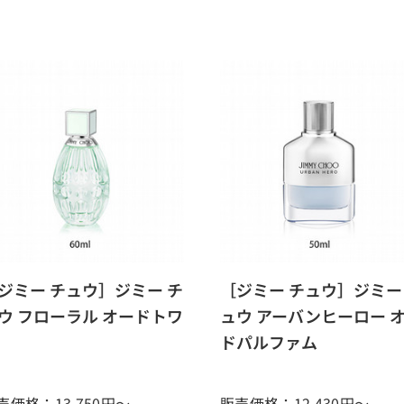
ジミー チュウ］ジミー チ
［ジミー チュウ］ジミー
ウ フローラル オードトワ
ュウ アーバンヒーロー 
ドパルファム
売価格：13,750
円～
販売価格：12,430
円～