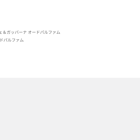
チェ＆ガッバーナ オードパルファム
ードパルファム