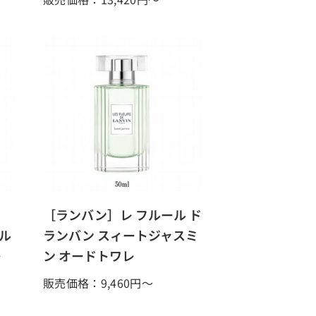
］
［ランバン］レ フルール ド
ル
ランバン スィートジャスミ
レ
ン オードトワレ
販売価格：9,460
円～