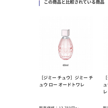
この商品と比較されている商品
［ジミー チュウ］ジミー チ
［
ュウ ロー オードトワレ
ュ
レ
販売価格：13,750
円～
販