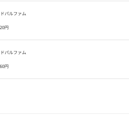
ードパルファム
820
円
ードパルファム
760
円