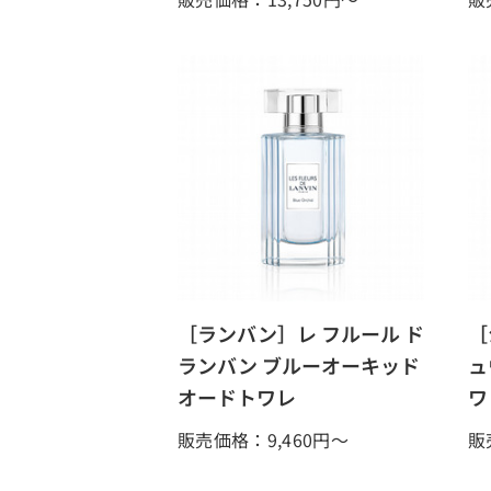
［ランバン］レ フルール ド
［
ランバン ブルーオーキッド
ュ
オードトワレ
ワ
販売価格：9,460
円～
販