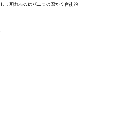
として現れるのはバニラの温かく官能的
。