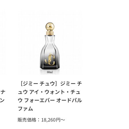
］
［ジミー チュウ］ジミー チ
ーナ
ュウ アイ・ウォント・チュ
ン
ウ フォーエバー オードパル
ファム
販売価格：18,260
円～