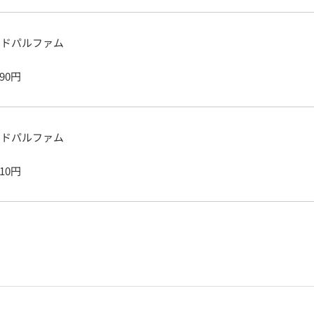
ードパルファム
690
円
ードパルファム
510
円