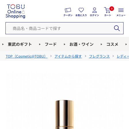
0
クーポン
お気に入り
ログイン
カート
メニュー
東武のギフト
フード
お酒・ワイン
コスメ
TOP（
Cosmetic@TOBU
）
アイテムから探す
フレグランス
レディ