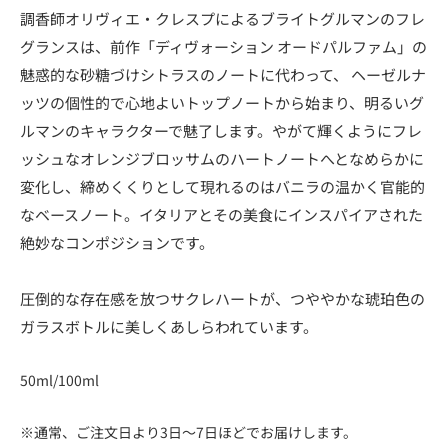
調香師オリヴィエ・クレスプによるブライトグルマンのフレ
グランスは、前作「ディヴォーション オードパルファム」の
魅惑的な砂糖づけシトラスのノートに代わって、 ヘーゼルナ
ッツの個性的で心地よいトップノートから始まり、明るいグ
ルマンのキャラクターで魅了します。やがて輝くようにフレ
ッシュなオレンジブロッサムのハートノートへとなめらかに
変化し、締めくくりとして現れるのはバニラの温かく官能的
なベースノート。イタリアとその美食にインスパイアされた
絶妙なコンポジションです。
圧倒的な存在感を放つサクレハートが、つややかな琥珀色の
ガラスボトルに美しくあしらわれています。
50ml/100ml
※通常、ご注文日より3日～7日ほどでお届けします。