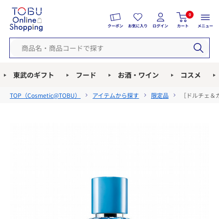
0
クーポン
お気に入り
ログイン
カート
メニュー
東武のギフト
フード
お酒・ワイン
コスメ
TOP（
Cosmetic@TOBU
）
アイテムから探す
限定品
［ドルチェ＆