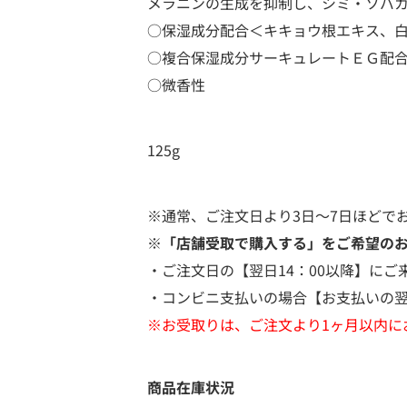
メラニンの生成を抑制し、シミ・ソバカ
○保湿成分配合＜キキョウ根エキス、
○複合保湿成分サーキュレートＥＧ配
○微香性
125g
※通常、ご注文日より3日～7日ほどで
※「店舗受取で購入する」をご希望の
・ご注文日の【翌日14：00以降】にご
・コンビニ支払いの場合【お支払いの翌
※お受取りは、ご注文より1ヶ月以内に
商品在庫状況