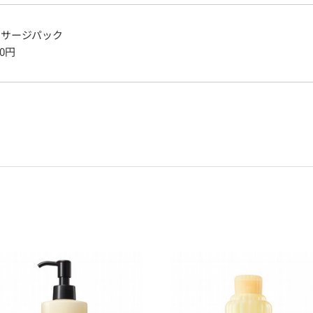
ッサージパック
0
円