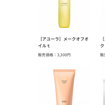
［アユーラ］メークオフオ
［
イルｔ
ク
販売価格：3,300
円
販