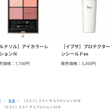
ルナソル］アイカラーレ
［イプサ］プロテクター 
ションＮ
ンシールドex
売価格：7,700
円
販売価格：3,300
円
ア
乳液
［エスト］エスト ザ エマルジョン EX M
［エスト］エスト ザ エマルジョン EX M