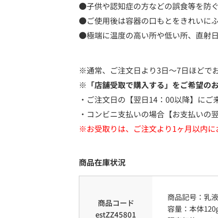
●子供や認知症の方などの誤食等を防
●ご使用後は容器の口もとをきれいに
●極端に温度の高い所や低い所、直射
※通常、ご注文日より3日～7日ほどで
※「店舗受取で購入する」をご希望の
・ご注文日の【翌日14：00以降】にご
・コンビニ支払いの場合【お支払いの翌
※お受取りは、ご注文より1ヶ月以内に
商品在庫状況
商品記号：
乳
商品コード
容量
：
本体120
estZZ45801