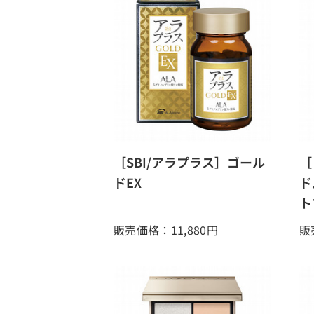
［SBI/アラプラス］ゴール
［
ドEX
ド
ト
販売価格：11,880
円
販