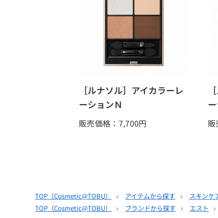
［ルナソル］アイカラーレ
［
ーションＮ
ー
販売価格：7,700
円
販
TOP（
Cosmetic@TOBU
）
アイテムから探す
スキンケ
TOP（
Cosmetic@TOBU
）
ブランドから探す
エスト