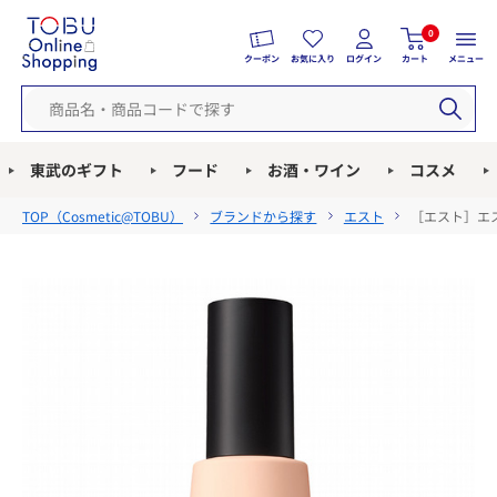
0
クーポン
お気に入り
ログイン
カート
メニュー
東武のギフト
フード
お酒・ワイン
コスメ
TOP（
Cosmetic@TOBU
）
ブランドから探す
エスト
［エスト］エス