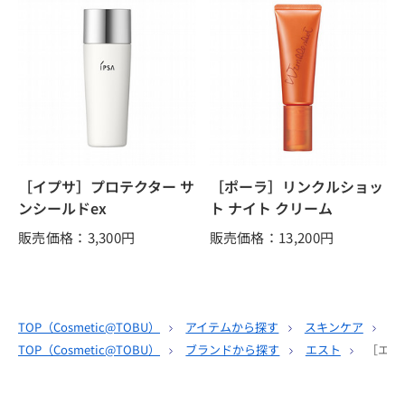
［イプサ］プロテクター サ
［ポーラ］リンクルショッ
ンシールドex
ト ナイト クリーム
販売価格：3,300
円
販売価格：13,200
円
TOP（
Cosmetic@TOBU
）
アイテムから探す
スキンケア
乳
TOP（
Cosmetic@TOBU
）
ブランドから探す
エスト
［エス