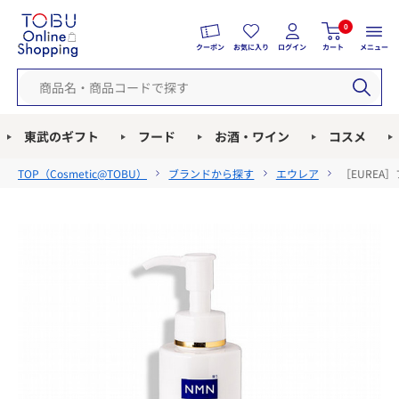
0
クーポン
お気に入り
ログイン
カート
メニュー
東武のギフト
フード
お酒・ワイン
コスメ
TOP（
Cosmetic@TOBU
）
ブランドから探す
エウレア
［EUREA