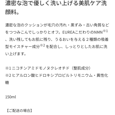
濃密な泡で優しく洗い上げる美肌ケア洗
顔料。
濃密な泡のクッションが毛穴の汚れ・黒ずみ・古い角質など
※1
をつつみこんでしっかりとオフ。EUREAこだわりのNMN
、洗い残してもお肌に残り、うるおいを与える２種類の吸着
※2
型モイスチャー成分
を配合し、しっとりとしたお肌に洗
い上げます。
※1 ニコチンアミドモノヌクレオチド（整肌成分）
※2 ヒアルロン酸ヒドロキシプロピルトリモニウム・異性化
糖
150ml
【ご配送の場合】