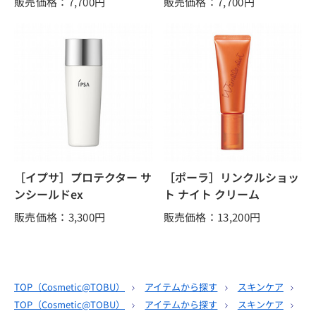
販売価格：7,700
円
販売価格：7,700
円
［イプサ］プロテクター サ
［ポーラ］リンクルショッ
ンシールドex
ト ナイト クリーム
販売価格：3,300
円
販売価格：13,200
円
TOP（
Cosmetic@TOBU
）
アイテムから探す
スキンケア
ク
TOP（
Cosmetic@TOBU
）
アイテムから探す
スキンケア
ク