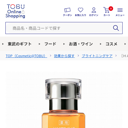
0
クーポン
お気に入り
ログイン
カート
メニュー
東武のギフト
フード
お酒・ワイン
コスメ
TOP（
Cosmetic@TOBU
）
効果から探す
ブライトニングケア
［Ｈ