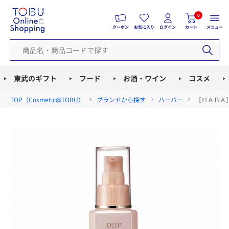
0
クーポン
お気に入り
ログイン
カート
メニュー
東武のギフト
フード
お酒・ワイン
コスメ
TOP（
Cosmetic@TOBU
）
ブランドから探す
ハーバー
［ＨＡＢＡ