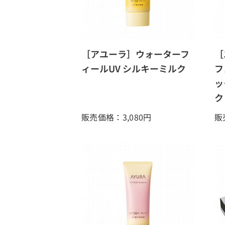
［アユーラ］ウォーターフ
［
ィールUV シルキーミルク
フ
ッ
ク
販売価格：3,080
円
販