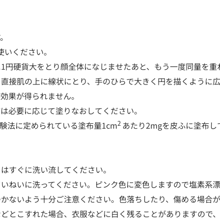
す。
使いください。
1円硬貨大をとり顔全体になじませたあと、もう一度同量を重
を直接肌の上に線状にとり、手のひらで大きく円を描くように広
御効果が得られません。
どは必要に応じて塗りなおしてください。
2
試験法に定められている塗布量1cm
あたり2mgを皮ふに塗布し
きはすぐに洗い流してください。
ていねいに洗ってください。ピンク色に変色しますので塩素系
つかないよう十分ご注意ください。色落ちしたり、傷める場合が
などとこすれた場合、衣服などに白く残ることがありますので