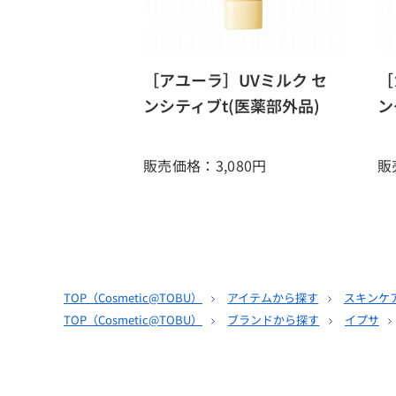
［アユーラ］UVミルク セ
［
ンシティブt(医薬部外品)
ン
販売価格：3,080
円
販
TOP（
Cosmetic@TOBU
）
アイテムから探す
スキンケ
TOP（
Cosmetic@TOBU
）
ブランドから探す
イプサ