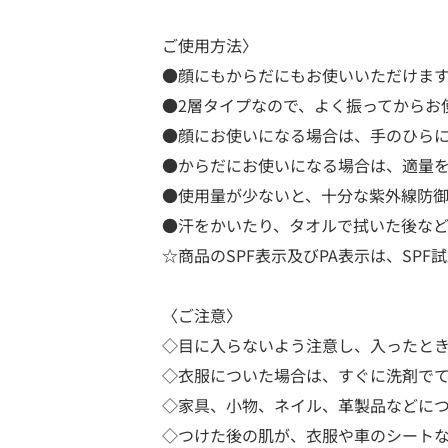
ご使用方法〉
●顔にもからだにもお使いいただけま
●2層タイプなので、よく振ってからお
●顔にお使いになる場合は、手のひらに
●からだにお使いになる場合は、適量
●使用量が少ないと、十分な紫外線防
●汗をかいたり、タオルで拭いた後な
☆商品のSPF表示及びPA表示は、SPF
〈ご注意〉
◇目に入らないよう注意し、入ったと
◇衣服についた場合は、すぐに洗剤で
◇家具、小物、ネイル、革製品などに
◇つけた後の肌が、衣服や車のシート