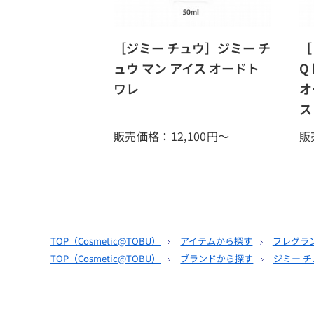
［ジミー チュウ］ジミー チ
［
ュウ マン アイス オードト
Q
ワレ
オ
ス
販売価格：12,100
円～
販
TOP（
Cosmetic@TOBU
）
アイテムから探す
フレグラ
TOP（
Cosmetic@TOBU
）
ブランドから探す
ジミー チ