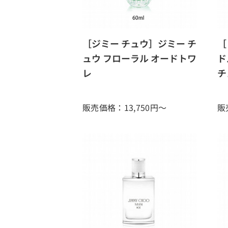
［ジミー チュウ］ジミー チ
［
ュウ フローラル オードトワ
ド
レ
チ
販売価格：13,750
円～
販