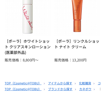
［ポーラ］ホワイトショッ
［ポーラ］リンクルショッ
ト クリアスキンローション
ト ナイト クリーム
(医薬部外品)
販売価格：8,800
円～
販売価格：13,200
円
TOP（
Cosmetic@TOBU
）
アイテムから探す
化粧雑貨
コッ
TOP（
Cosmetic@TOBU
）
ブランドから探す
カネボウ
［カ