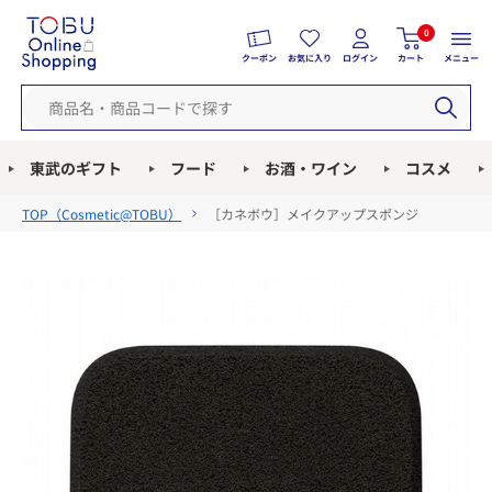
0
クーポン
お気に入り
ログイン
カート
メニュー
東武のギフト
フード
お酒・ワイン
コスメ
TOP（
Cosmetic@TOBU
）
［カネボウ］メイクアップスポンジ