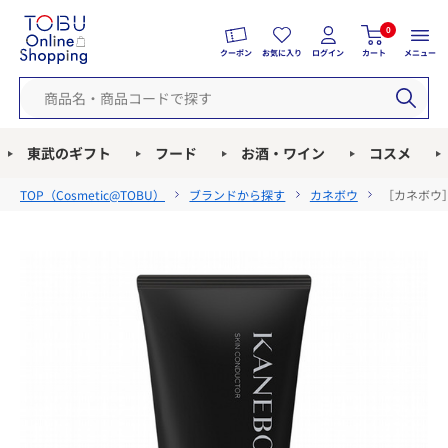
0
クーポン
お気に入り
ログイン
カート
メニュー
東武のギフト
フード
お酒・ワイン
コスメ
TOP（
Cosmetic@TOBU
）
ブランドから探す
カネボウ
［カネボウ