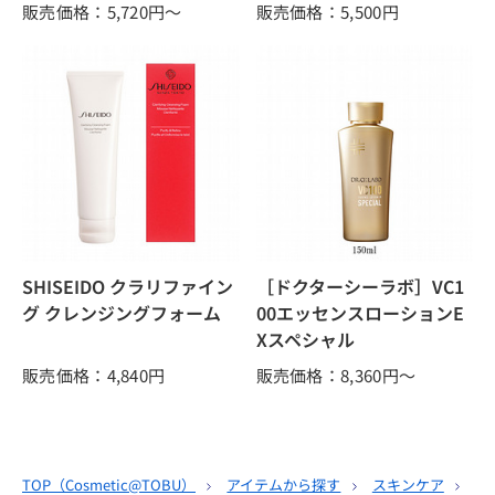
販売価格：5,720
円～
販売価格：5,500
円
SHISEIDO クラリファイン
［ドクターシーラボ］VC1
グ クレンジングフォーム
00エッセンスローションE
Xスペシャル
販売価格：4,840
円
販売価格：8,360
円～
TOP（
Cosmetic@TOBU
）
アイテムから探す
スキンケア
ク