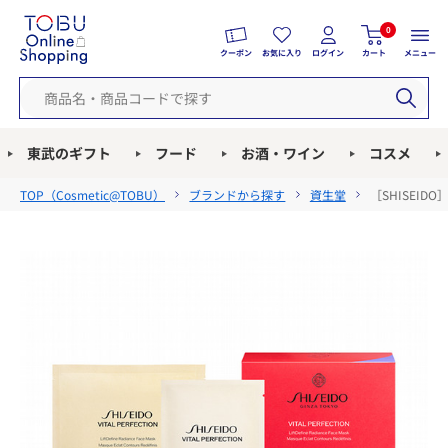
0
クーポン
お気に入り
ログイン
カート
メニュー
東武のギフト
フード
お酒・ワイン
コスメ
TOP（
Cosmetic@TOBU
）
ブランドから探す
資生堂
［SHISEI