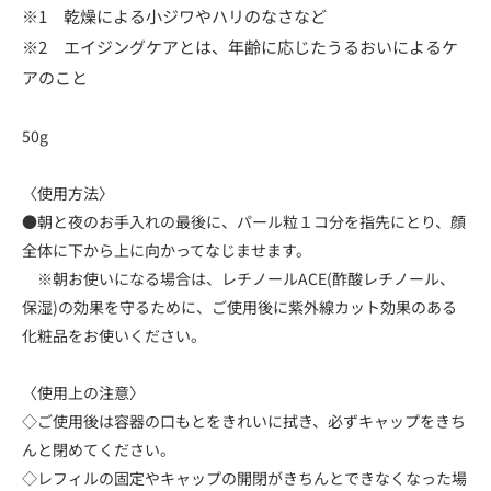
※1 乾燥による小ジワやハリのなさなど
※2 エイジングケアとは、年齢に応じたうるおいによるケ
アのこと
50g
〈使用方法〉
●朝と夜のお手入れの最後に、パール粒１コ分を指先にとり、顔
全体に下から上に向かってなじませます。
※朝お使いになる場合は、レチノールACE(酢酸レチノール、
保湿)の効果を守るために、ご使用後に紫外線カット効果のある
化粧品をお使いください。
〈使用上の注意〉
◇ご使用後は容器の口もとをきれいに拭き、必ずキャップをきち
んと閉めてください。
◇レフィルの固定やキャップの開閉がきちんとできなくなった場