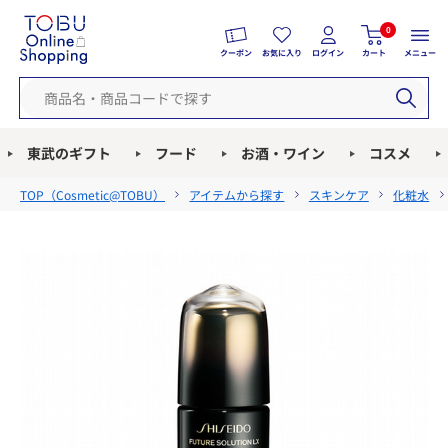
0
クーポン
お気に入り
ログイン
カート
メニュー
東武のギフト
フード
お酒・ワイン
コスメ
TOP（
Cosmetic@TOBU
）
アイテムから探す
スキンケア
化粧水