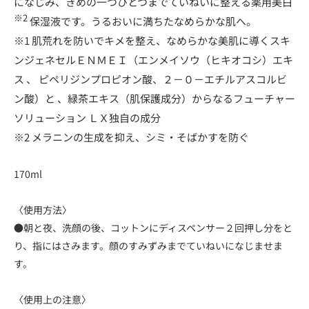
になじみ、きめの一つひとつまでていねいに整える薬用美白
※2
保湿液です。うるおいに満ちたなめらかな肌へ。
※1 肌荒れを防いでキメを整え、なめらかな美肌に導くスキ
ンジェネセルＥＮＭＥＩ（エンメイソウ（ヒキオコシ）エキ
ス 、 ピペリジンプロピオン酸、２－０－エチルアスコルビ
ン酸）と 、緑茶エキス（肌保護成分）からなるフューチャー
ソリューション ＬＸ独自の成分
※2 メラニンの生成を抑え、シミ・そばかすを防ぐ
170ml
〈使用方法〉
●朝と夜、洗顔の後、コットンにディスペンサー２回押し分をと
り、指にはさみます。顔のすみずみまでていねいになじませま
す。
〈使用上の注意〉