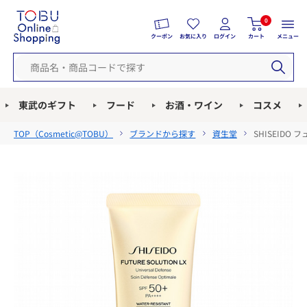
0
クーポン
お気に入り
ログイン
カート
メニュー
東武のギフト
フード
お酒・ワイン
コスメ
TOP（
Cosmetic@TOBU
）
ブランドから探す
資生堂
SHISEID