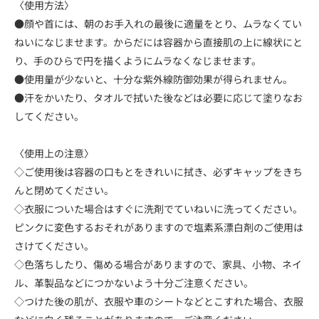
〈使用方法〉
●顔や首には、朝のお手入れの最後に適量をとり、ムラなくてい
ねいになじませます。からだには容器から直接肌の上に線状にと
り、手のひらで円を描くようにムラなくなじませます。
●使用量が少ないと、十分な紫外線防御効果が得られません。
●汗をかいたり、タオルで拭いた後などは必要に応じて塗りなお
してください。
〈使用上の注意〉
◇ご使用後は容器の口もとをきれいに拭き、必ずキャップをきち
んと閉めてください。
◇衣服についた場合はすぐに洗剤でていねいに洗ってください。
ピンクに変色するおそれがありますので塩素系漂白剤のご使用は
さけてください。
◇色落ちしたり、傷める場合がありますので、家具、小物、ネイ
ル、革製品などにつかないよう十分ご注意ください。
◇つけた後の肌が、衣服や車のシートなどとこすれた場合、衣服