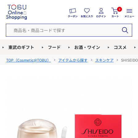
0
クーポン
お気に入り
ログイン
カート
メニュー
東武のギフト
フード
お酒・ワイン
コスメ
TOP（
Cosmetic@TOBU
）
アイテムから探す
スキンケア
SHISE