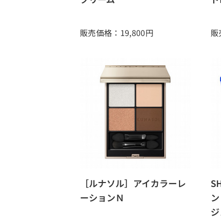
販売価格：19,800
円
販
［ルナソル］アイカラーレ
S
ーションＮ
ン
ジ