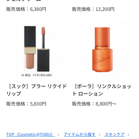
販売価格：6,380
円
販売価格：13,200
円
［スック］ブラー リクイド
［ポーラ］リンクルショッ
リップ
ト ローション
販売価格：5,830
円
販売価格：8,800
円～
TOP（
Cosmetic@TOBU
）
アイテムから探す
スキンケア
美