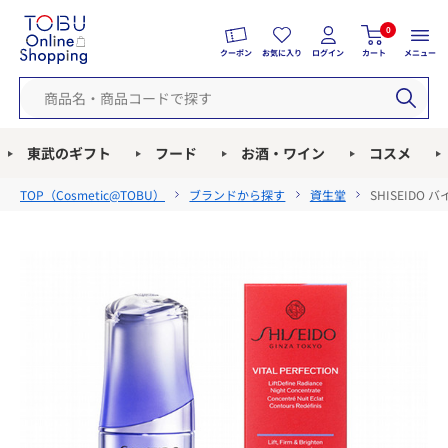
0
クーポン
お気に入り
ログイン
カート
メニュー
東武のギフト
フード
お酒・ワイン
コスメ
TOP（
Cosmetic@TOBU
）
ブランドから探す
資生堂
SHISEID