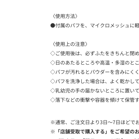
〈使用方法〉
●付属のパフを、マイクロメッシュに
〈使用上の注意〉
◇ご使用後は、必ずふたをきちんと閉
◇日のあたるところや高温・多湿のと
◇パフが汚れるとパウダーを含みにく
◇パフを洗浄した場合は、よく乾かし
◇乳幼児の手の届かないところに置い
◇落下などの衝撃や容器を傾けて保管
※通常、ご注文日より3日～7日ほどで
※「店舗受取で購入する」をご希望の